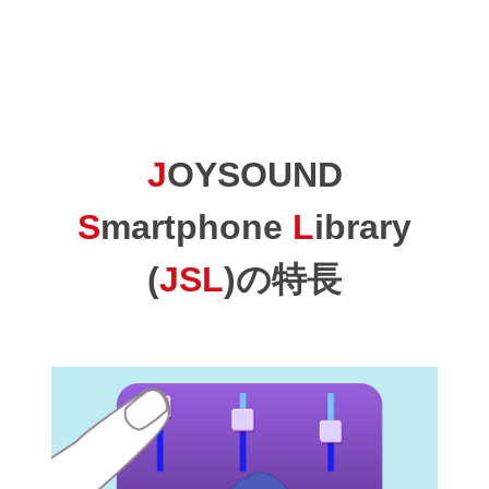
J
OYSOUND
S
martphone
L
ibrary
(
JSL
)の特長